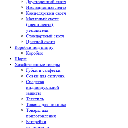
Двусторонний скотч
Изоляционная лента
Канцелярский скотч
Малярный скотч
(крепп-лента),
утеплители
Стандартный скотч
Цветной скотч
Коробки под пиццу
Коробки
Шары
Хозяйственные товары
Губки и салфетки
Совки для сыпучих
Средства
индивидуальной
защиты
Текстиль
Товары для пикника
Товары для
приготовления
Батарейки,
удлинители