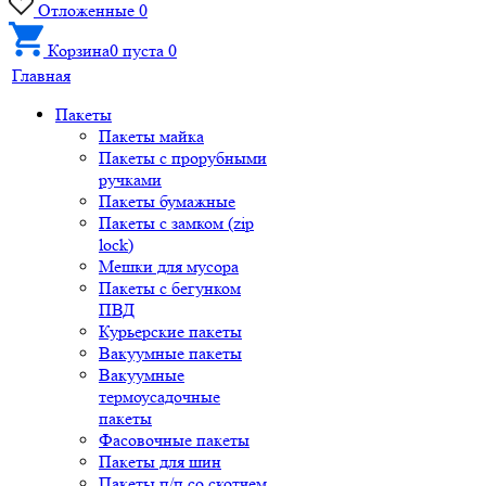
Отложенные
0
Корзина
0
пуста
0
Главная
Пакеты
Пакеты майка
Пакеты с прорубными
ручками
Пакеты бумажные
Пакеты с замком (zip
lock)
Мешки для мусора
Пакеты с бегунком
ПВД
Курьерские пакеты
Вакуумные пакеты
Вакуумные
термоусадочные
пакеты
Фасовочные пакеты
Пакеты для шин
Пакеты п/п со скотчем