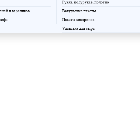
и
Рукав, полурукав, полотно
еней и вареников
Вакуумные пакеты
 кофе
Пакеты квадропак
Упаковка для сыра