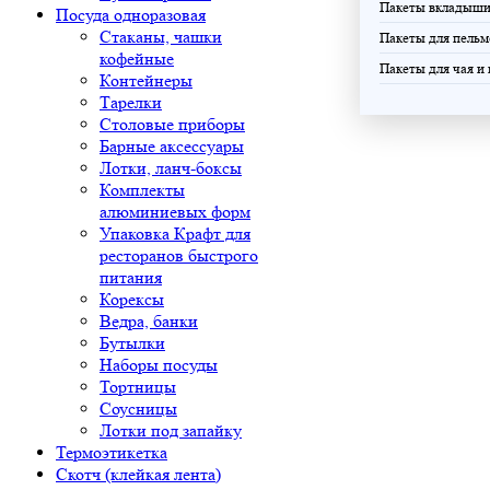
Пакеты вкладыш
Посуда одноразовая
Стаканы, чашки
Пакеты для пельм
кофейные
Пакеты для чая и
Контейнеры
Тарелки
Столовые приборы
Барные аксессуары
Лотки, ланч-боксы
Комплекты
алюминиевых форм
Упаковка Крафт для
ресторанов быстрого
питания
Корексы
Ведра, банки
Бутылки
Наборы посуды
Тортницы
Соусницы
Лотки под запайку
Термоэтикетка
Скотч (клейкая лента)