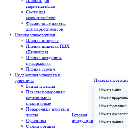
Плёнки для
маркетплейсов
Скотч для
маркетплейсов
Фасовочные пакеты
для маркетплейсов
Пленка упаковочная
Пленка пищевая
Пленка пищевая ПВХ
(Дышащая)
Пленка воздушно-
пузырьковая
Пленка стрейч
Подарочная упаковка и
Пакеты с логоти
сувениры
Банты и ленты
Пакеты майка
Пакеты подарочные
картонные и
Пакет с прорубно
пластиковые
Пакет бумажный, 
Подарочные пакеты и
Пакеты фасовочн
листы
Готовая
Сувениры
продукция
Пакеты дойпак
Сумки органза