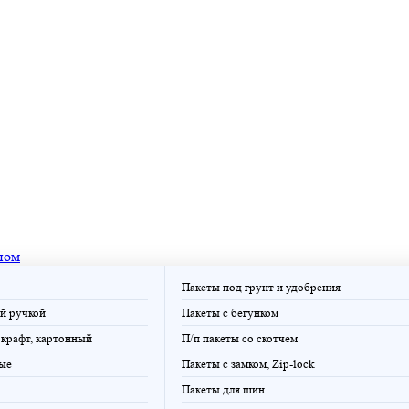
пом
Пакеты под грунт и удобрения
й ручкой
Пакеты с бегунком
крафт, картонный
П/п пакеты со скотчем
ые
Пакеты с замком, Zip-lock
Пакеты для шин