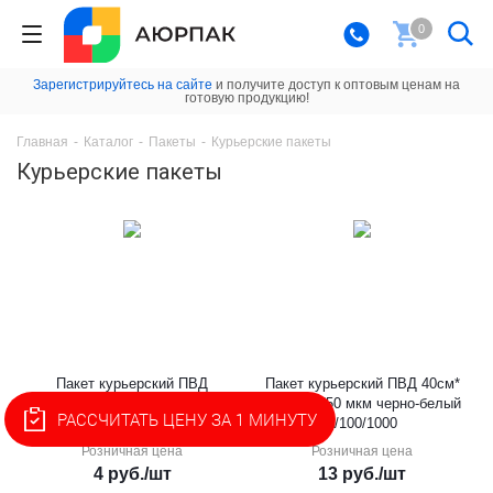
0
Зарегистрируйтесь на сайте
и получите доступ к оптовым ценам на
готовую продукцию!
Главная
-
Каталог
-
Пакеты
-
Курьерские пакеты
Курьерские пакеты
Пакет курьерский ПВД
Пакет курьерский ПВД 40см*
16,5см*(24+4)см/50 мкм
(50+5)см/50 мкм черно-белый
РАССЧИТАТЬ ЦЕНУ ЗА 1 МИНУТУ
черно-белый 1/50/2800
1/100/1000
Розничная цена
Розничная цена
4
руб.
/шт
13
руб.
/шт