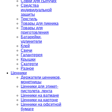
Совки для сыпучих
Средства
индивидуальной
защиты
Текстиль
Товары для пикника
Товары для
приготовления
Батарейки,
удлинители
Клей
Свечи
Галантерея
Крышки
Скатерти
Разное
Ценники
Держатели ценников,
монетницы
Ценники для этикет-
пистолета, лента
Ценники на ватмане
Ценники на картоне
Ценники на офсетной
бумаге