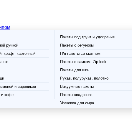
типом
Пакеты под грунт и удобрения
ной ручкой
Пакеты с бегунком
, крафт, картонный
П/п пакеты со скотчем
чные
Пакеты с замком, Zip-lock
Пакеты для шин
ши
Рукав, полурукав, полотно
ьменей и вареников
Вакуумные пакеты
 и кофе
Пакеты квадропак
Упаковка для сыра