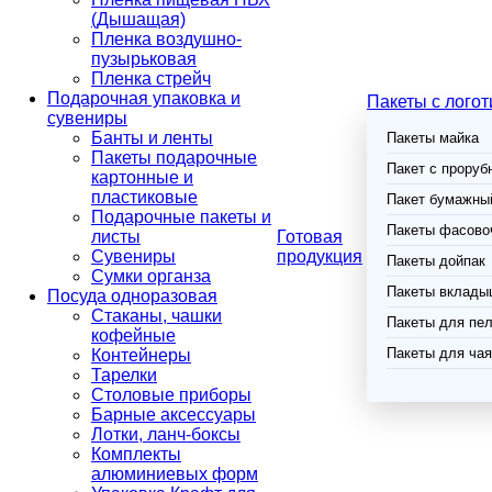
(Дышащая)
Пленка воздушно-
пузырьковая
Пленка стрейч
Подарочная упаковка и
Пакеты с лого
сувениры
Банты и ленты
Пакеты майка
Пакеты подарочные
Пакет с проруб
картонные и
пластиковые
Пакет бумажный
Подарочные пакеты и
Пакеты фасово
листы
Готовая
Сувениры
продукция
Пакеты дойпак
Сумки органза
Пакеты вклады
Посуда одноразовая
Стаканы, чашки
Пакеты для пел
кофейные
Пакеты для чая
Контейнеры
Тарелки
Столовые приборы
Барные аксессуары
Лотки, ланч-боксы
Комплекты
алюминиевых форм