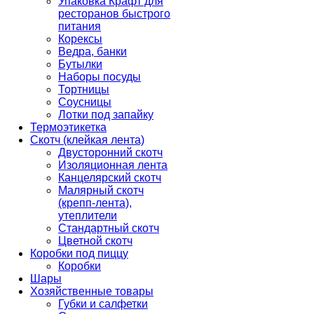
Упаковка Крафт для
ресторанов быстрого
питания
Корексы
Ведра, банки
Бутылки
Наборы посуды
Тортницы
Соусницы
Лотки под запайку
Термоэтикетка
Скотч (клейкая лента)
Двусторонний скотч
Изоляционная лента
Канцелярский скотч
Малярный скотч
(крепп-лента),
утеплители
Стандартный скотч
Цветной скотч
Коробки под пиццу
Коробки
Шары
Хозяйственные товары
Губки и салфетки