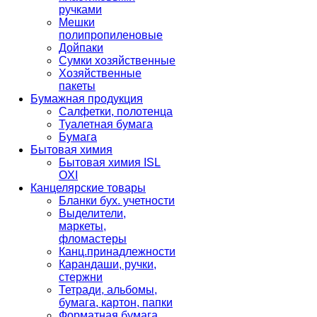
ручками
Мешки
полипропиленовые
Дойпаки
Сумки хозяйственные
Хозяйственные
пакеты
Бумажная продукция
Салфетки, полотенца
Туалетная бумага
Бумага
Бытовая химия
Бытовая химия ISL
OXI
Канцелярские товары
Бланки бух. учетности
Выделители,
маркеты,
фломастеры
Канц.принадлежности
Карандаши, ручки,
стержни
Тетради, альбомы,
бумага, картон, папки
Форматная бумага