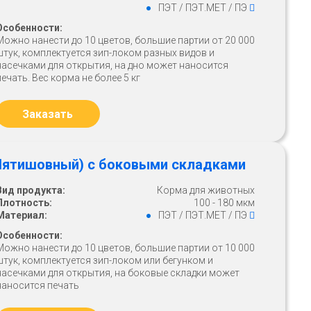
ПЭТ / ПЭТ.МЕТ / ПЭ
Особенности:
Можно нанести до 10 цветов, большие партии от 20 000
штук, комплектуется зип-локом разных видов и
насечками для открытия, на дно может наносится
печать. Вес корма не более 5 кг
Заказать
(Пятишовный) с боковыми складками
Вид продукта:
Корма для животных
Плотность:
100 - 180 мкм
Материал:
ПЭТ / ПЭТ.МЕТ / ПЭ
Особенности:
Можно нанести до 10 цветов, большие партии от 10 000
штук, комплектуется зип-локом или бегунком и
насечками для открытия, на боковые складки может
наносится печать