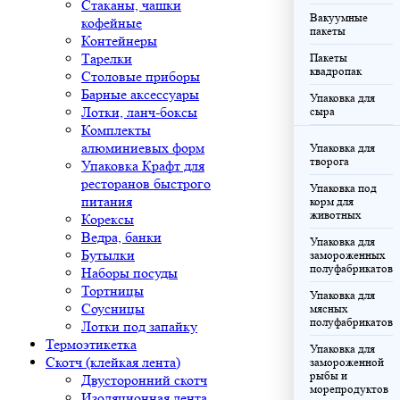
Стаканы, чашки
Вакуумные
кофейные
пакеты
Контейнеры
Тарелки
Пакеты
квадропак
Столовые приборы
Барные аксессуары
Упаковка для
Лотки, ланч-боксы
сыра
Комплекты
алюминиевых форм
Упаковка для
творога
Упаковка Крафт для
ресторанов быстрого
Упаковка под
питания
корм для
животных
Корексы
Ведра, банки
Упаковка для
Бутылки
замороженных
полуфабрикатов
Наборы посуды
Тортницы
Упаковка для
Соусницы
мясных
полуфабрикатов
Лотки под запайку
Термоэтикетка
Упаковка для
Скотч (клейкая лента)
замороженной
рыбы и
Двусторонний скотч
морепродуктов
Изоляционная лента