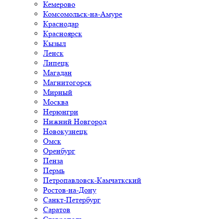
Кемерово
Комсомольск-на-Амуре
Краснодар
Красноярск
Кызыл
Ленск
Липецк
Магадан
Магнитогорск
Мирный
Москва
Нерюнгри
Нижний Новгород
Новокузнецк
Омск
Оренбург
Пенза
Пермь
Петропавловск-Камчаткский
Ростов-на-Дону
Санкт-Петербург
Саратов