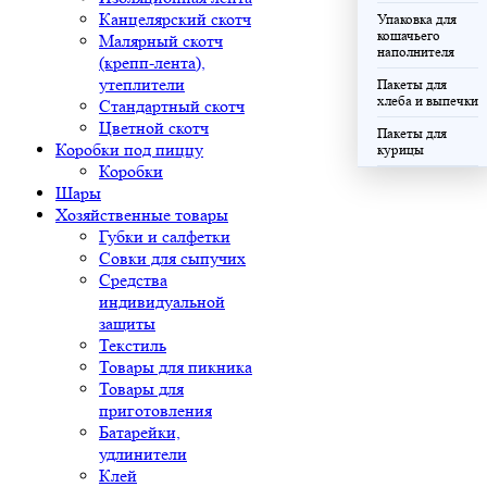
Канцелярский скотч
Упаковка для
кошачьего
Малярный скотч
наполнителя
(крепп-лента),
утеплители
Пакеты для
хлеба и выпечки
Стандартный скотч
Цветной скотч
Пакеты для
Коробки под пиццу
курицы
Коробки
Шары
Хозяйственные товары
Губки и салфетки
Совки для сыпучих
Средства
индивидуальной
защиты
Текстиль
Товары для пикника
Товары для
приготовления
Батарейки,
удлинители
Клей