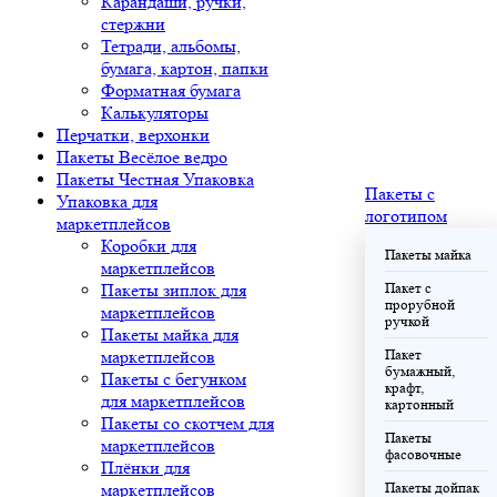
Карандаши, ручки,
стержни
Тетради, альбомы,
бумага, картон, папки
Форматная бумага
Калькуляторы
Перчатки, верхонки
Пакеты Весёлое ведро
Пакеты Честная Упаковка
Пакеты с
Упаковка для
логотипом
маркетплейсов
Коробки для
Пакеты майка
маркетплейсов
Пакеты зиплок для
Пакет с
прорубной
маркетплейсов
ручкой
Пакеты майка для
маркетплейсов
Пакет
бумажный,
Пакеты с бегунком
крафт,
для маркетплейсов
картонный
Пакеты со скотчем для
Пакеты
маркетплейсов
фасовочные
Плёнки для
маркетплейсов
Пакеты дойпак