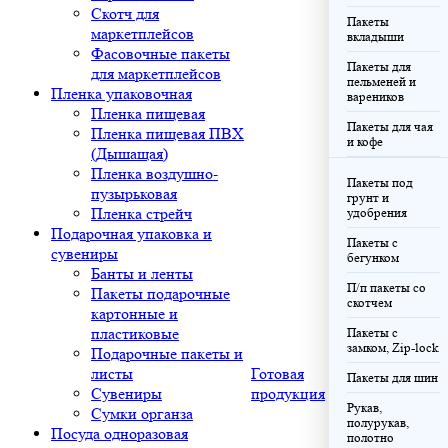
Скотч для
Пакеты
маркетплейсов
вкладыши
Фасовочные пакеты
Пакеты для
для маркетплейсов
пельменей и
Пленка упаковочная
вареников
Пленка пищевая
Пакеты для чая
Пленка пищевая ПВХ
и кофе
(Дышащая)
Пленка воздушно-
Пакеты под
пузырьковая
грунт и
Пленка стрейч
удобрения
Подарочная упаковка и
Пакеты с
сувениры
бегунком
Банты и ленты
П/п пакеты со
Пакеты подарочные
скотчем
картонные и
пластиковые
Пакеты с
замком, Zip-lock
Подарочные пакеты и
листы
Готовая
Пакеты для шин
Сувениры
продукция
Рукав,
Сумки органза
полурукав,
Посуда одноразовая
полотно