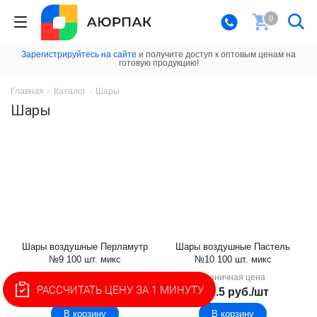
0
Зарегистрируйтесь на сайте
и получите доступ к оптовым ценам на
готовую продукцию!
Главная
-
Каталог
-
Шары
Шары
Шары воздушные Перламутр
Шары воздушные Пастель
№9 100 шт. микс
№10 100 шт. микс
Розничная цена
Розничная цена
РАССЧИТАТЬ ЦЕНУ ЗА 1 МИНУТУ
241.6
руб.
/шт
286.5
руб.
/шт
В корзину
В корзину