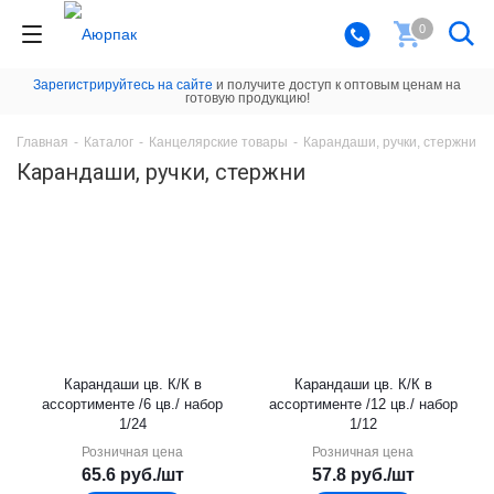
0
Зарегистрируйтесь на сайте
и получите доступ к оптовым ценам на
готовую продукцию!
Главная
-
Каталог
-
Канцелярские товары
-
Карандаши, ручки, стержни
Карандаши, ручки, стержни
Карандаши цв. К/К в
Карандаши цв. К/К в
ассортименте /6 цв./ набор
ассортименте /12 цв./ набор
1/24
1/12
Розничная цена
Розничная цена
65.6
руб.
/шт
57.8
руб.
/шт