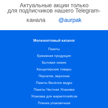
Актуальные акции только
для подписчиков нашего Telegram-
канала
@aurpak
Мелкооптовый каталог
Пакеты
Бумажная продукция
Бытовая химия
Канцелярские товары
Перчатки, верхонки
Пакеты Весёлое ведро
Пакеты Честная Упаковка
Упаковка для маркетплейсов
Пленка упаковочная