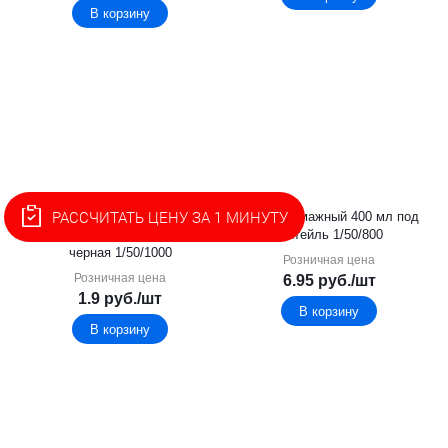
В корзину
РАССЧИТАТЬ ЦЕНУ ЗА 1 МИНУТУ
Крышка к бумажному
Стакан бумажный 400 мл под
стакану кофе 250мл 80 мм
коктейль 1/50/800
черная 1/50/1000
Розничная цена
Розничная цена
6.95
руб.
/шт
1.9
руб.
/шт
В корзину
В корзину