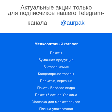
Актуальные акции только
для подписчиков нашего Telegram-
канала
@aurpak
Мелкооптовый каталог
Пакеты
Бумажная продукция
Бытовая химия
Канцелярские товары
Перчатки, верхонки
Пакеты Весёлое ведро
Пакеты Честная Упаковка
Упаковка для маркетплейсов
Пленка упаковочная