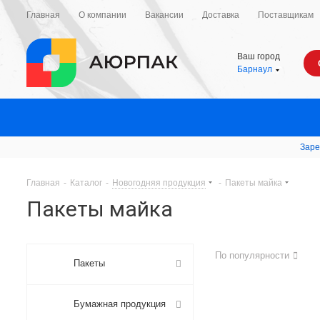
Главная
О компании
Вакансии
Доставка
Поставщикам
Ваш город
Барнаул
Заре
Главная
-
Каталог
-
Новогодняя продукция
-
Пакеты майка
Пакеты майка
По популярности
Пакеты
Бумажная продукция