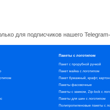
олько для подписчиков нашего Telegram
Пакеты с логотипом
Пакет с прорубной ручкой
о
Пакет майка с логотипом
готипом
Пакет бумажный, крафт, карто
Пакеты фасовочные
Пакеты с замком, Zip-lock с ло
йс
Пакеты для шин с логотипом
Полипропиленовые пакеты с л