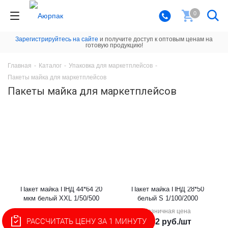
0
Зарегистрируйтесь на сайте
и получите доступ к оптовым ценам на
готовую продукцию!
Главная
-
Каталог
-
Упаковка для маркетплейсов
-
Пакеты майка для маркетплейсов
Пакеты майка для маркетплейсов
Пакет майка ПНД 44*64 20
Пакет майка ПНД 28*50
мкм белый XXL 1/50/500
белый S 1/100/2000
Розничная цена
Розничная цена
РАССЧИТАТЬ ЦЕНУ ЗА 1 МИНУТУ
3.8
руб.
/шт
1.42
руб.
/шт